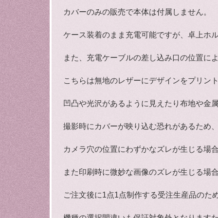
カバーのみの販売で本体は付属しません。
ケース装着のまま充電可能ですが、卓上ホ
また、充電ケーブルの差し込み口の位置に
こちらは無地のレザーにデザインをプリン
凹凸や光沢があるように見えたり布地や金
撮影時にカバーが映り込む恐れがあるため
カメラ穴の位置にわずかなズレが生じる場
また印刷時に微妙な画像のズレが生じる場
ご注文後に1点1点制作する受注生産品のた
機種の選択間違いも保証対象外となります