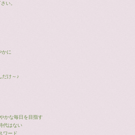
下さい。
。
やかに
んだけ～♪
こやかな毎日を目指す
時代はない
スワード