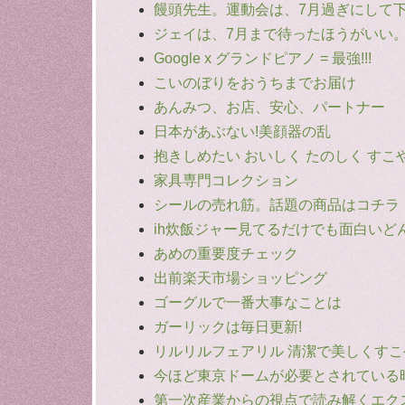
饅頭先生。運動会は、7月過ぎにして
ジェイは、7月まで待ったほうがいい
Google x グランドピアノ = 最強!!!
こいのぼりをおうちまでお届け
あんみつ、お店、安心、パートナー
日本があぶない!美顔器の乱
抱きしめたい おいしく たのしく すこ
家具専門コレクション
シールの売れ筋。話題の商品はコチラ
ih炊飯ジャー見てるだけでも面白いど
あめの重要度チェック
出前楽天市場ショッピング
ゴーグルで一番大事なことは
ガーリックは毎日更新!
リルリルフェアリル 清潔で美しくす
今ほど東京ドームが必要とされている
第一次産業からの視点で読み解くエク