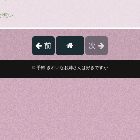
が無い
前
次
© 手帳 きれいなお姉さんは好きですか