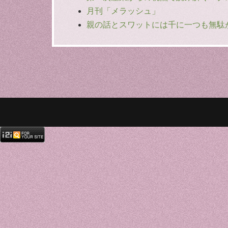
月刊「メラッシュ」
親の話とスワットには千に一つも無駄