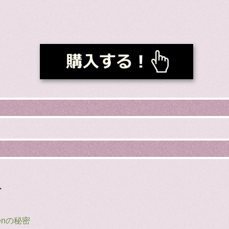
ト
enの秘密