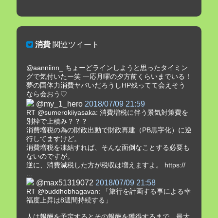
消費
関連ツイート
@aanniinn_ ちょーどラインしようと思ったタイミン
グで気付いたー笑 一応月曜の夕方前くらいまでいる！
夢の国体力消費ヤバいだろうしHP残ってて会えそう
なら会おう♡
@my_1_hero
2018/07/09 21:59
RT @sumerokiiyasaka: 消費増税に伴う景気対策費を
別枠で上積み？？？
消費増税の為の財政出動で財政再建（PB黒字化）に逆
行してますけど。
消費増税を凍結すれば、そんな面倒なことする必要も
ないのですが。
逆に、消費減税した方が税収は増えますよ。 https://
…
@max51319072
2018/07/09 21:58
RT @buddhobhagavan: 「旅行を計画する事による幸
福度上昇は8週間持続する」
人は報酬を予定するとその報酬を獲得するまで、最大