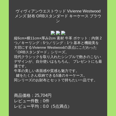
ヴィヴィアンウエストウッド Vivienne Westwood
メンズ 財布 ORBスタンダード キーケース ブラウ
ン
縦6cm×横11cm×厚み2cm 素材 牛革 ポケット：内側 2
つ／キーリング：5つ／リング：1つ 基本と機能美を
大切にするVivienne Westwoodの原点にこだわった
「ORBスタンダード」シリーズ。
現代クラシックを取り入れたシンプルで飽きのこない
デザインが、自分使いはもちろん、 プレゼントにも最
適です。
牛革の美しい表面感や質感も魅力です。
鍵をたくさん収納できる5連のキーケース。
同シリーズのお財布とセットで持ちたい一品です。
商品価格：25,704円
レビュー件数：0件
レビュー平均：0.0（5点満点）