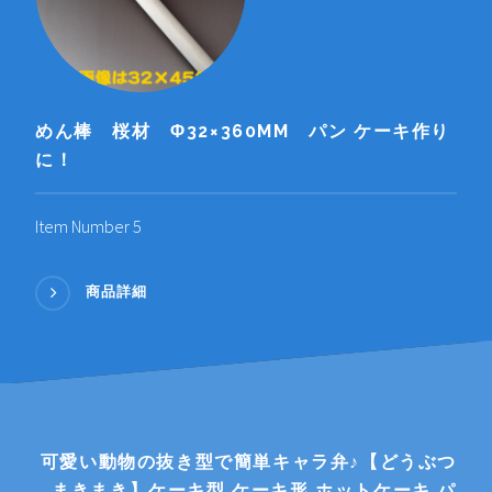
めん棒 桜材 Φ32×360MM パン ケーキ作り
に！
Item Number 5
商品詳細
可愛い動物の抜き型で簡単キャラ弁♪【どうぶつ
まきまき】ケーキ型 ケーキ形 ホットケーキ パ