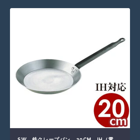
SW 鉄クレープパン 20CM IH（電